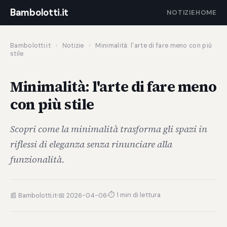
Bambolotti.it
NOTIZIE
HOME
Bambolotti.it
›
Notizie
›
Minimalità: l'arte di fare meno con più
stile
Minimalità: l'arte di fare meno
con più stile
Scopri come la minimalità trasforma gli spazi in
riflessi di eleganza senza rinunciare alla
funzionalità.
⏱ 1 min di lettura
📰 Bambolotti.it
📅 2026-04-06